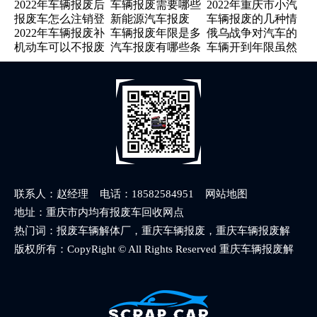
2022年车辆报废后
车辆报废需要哪些
2022年重庆市小汽
补助吗
回收价格您知道多
贴?
报废车怎么注销登
新能源汽车报废
车辆报废的几种情
去哪领补助
证件
车报废有哪些流程
少呢？
2022年车辆报废补
车辆报废年限是多
俄乌战争对汽车的
记
况
机动车可以不报废
汽车报废有哪些条
车辆开到年限虽然
贴新政策
久
影响
吗
件
性能还好，也可以
进行车辆报废
联系人：赵经理 电话：18582584951
网站地图
地址：重庆市内均有报废车回收网点
热门词：报废车辆解体厂，重庆车辆报废，重庆车辆报废解
体，重庆车辆报废解体中心
版权所有：CopyRight © All Rights Reserved 重庆车辆报废解
体办理中心 版权所有