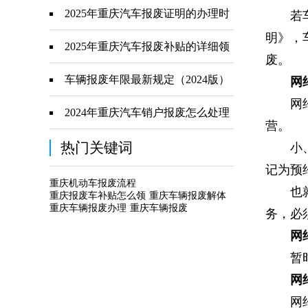
料准备到退款到账全攻略
2025年重庆汽车报废证明的办理时
若车主
明》，
间是多久？
2025年重庆汽车报废补贴的详细领
废。
取步骤
车辆报废年限最新规定（2024版）
网
网约车
——私家车、营运车全解析
2024年重庆汽车销户报废怎么处理
营。
热门关键词
小、微
记为预
重庆机动车报废流程
也就是
重庆报废车补贴怎么领
重庆车辆报废解体
重庆车辆报废办理
重庆车辆报废
务，必
网约
暂时没
网
网约车