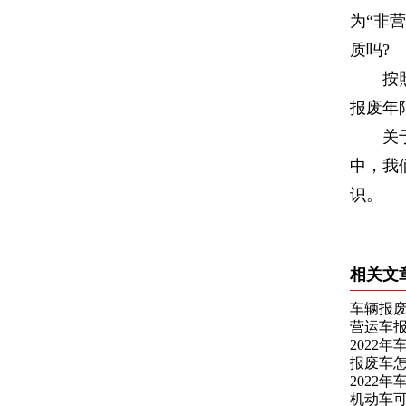
为“非
质吗?
按照国
报废
关
中，我
识。
相关文
车辆报
营运车
2022
报废车
2022
机动车