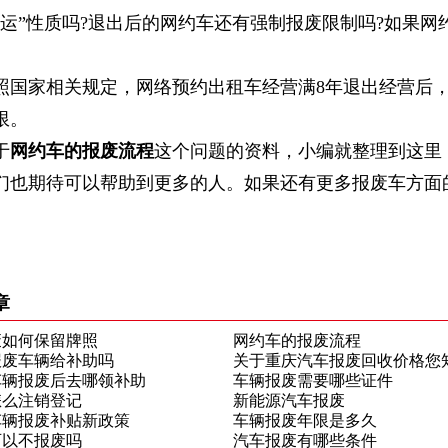
营运”性质吗?退出后的网约车还有强制报废限制吗?如果网
家相关规定，网络预约出租车经营满8年退出经营后，使
年限。
于
网约车的报废流程
这个问题的资料，小编就整理到这里
们也期待可以帮助到更多的人。如果还有更多报废车方面
章
废如何保留牌照
网约车的报废流程
报废车辆给补助吗
关于重庆汽车报废回收价格您
年车辆报废后去哪领补助
车辆报废需要哪些证件
呢？
怎么注销登记
新能源汽车报废
年车辆报废补贴新政策
车辆报废年限是多久
可以不报废吗
汽车报废有哪些条件